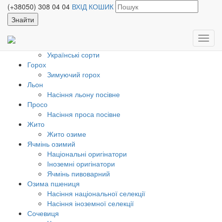
ПРОСО
(+38050) 308 04 04
ВХІД
КОШИК
КАТАЛОГ ПРОДУКЦІЇ
Нут
Крупноплодні елітні сорти
Toggl
Розповсюджені сорти
navig
Українські сорти
Горох
Зимуючий горох
Льон
Насіння льону посівне
Просо
Насіння проса посівне
Жито
Жито озиме
Ячмінь озимий
Національні оригінатори
Іноземні оригінатори
Ячмінь пивоварний
Озима пшениця
Насіння національної селекції
Насіння іноземної селекції
Сочевиця