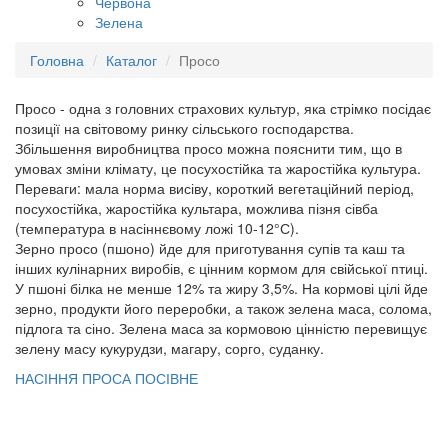
Червона
Зелена
Головна
Каталог
Просо
Просо - одна з головних страхових культур, яка стрімко посідає
позиції на світовому ринку сільського господарства.
Збільшення виробництва просо можна пояснити тим, що в
умовах зміни клімату, це посухостійка та жаростійка культура.
Переваги: мала норма висіву, короткий вегетаційний період,
посухостійка, жаростійка культара, можлива пізня сівба
(температура в насіннєвому ложі 10-12°С).
Зерно просо (пшоно) йде для приготування супів та каш та
інших кулінарних виробів, є цінним кормом для свійської птиці.
У пшоні білка не менше 12% та жиру 3,5%. На кормові цілі йде
зерно, продукти його переробки, а також зелена маса, солома,
підлога та сіно. Зелена маса за кормовою цінністю перевищує
зелену масу кукурудзи, магару, сорго, суданку.
НАСІННЯ ПРОСА ПОСІВНЕ