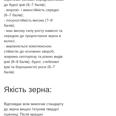
до бурої іржі (6–7 балів);
- морозо- і зимостійкість середні
(6–7 балів);
- посухостійкість висока (7–9
балів);
- має високу силу росту навесні та
середню до проростання зерна в
колосі;
- вирізняється комплексною
стійкістю до основних хвороб,
зокрема септоріозу та різних видів
іржі (8–9 балів), бурої, стеблової
іржі та борошнистої роси (6–7
балів).
Якість зерна:
Відповідає всім вимогам стандарту
до зерна вищих ґатунків твердої
пшениці. Після кращих