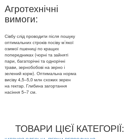
Агротехнічні
вимоги:
Сівбу слід проводити після пошуку
оптимальних строків посіву м’якої
озимої пшениці по кращих
попередниках (чорні та зайняті
пари, багаторічні та однорічні
трави, зернобобові на зерно і
зелений корм). Оптимальна норма
висіву 4,5–5,0 млн схожих зерен
на гектар. Глибина загортання
насіння 5–7 см.
ТОВАРИ ЦІЄЇ КАТЕГОРІЇ: