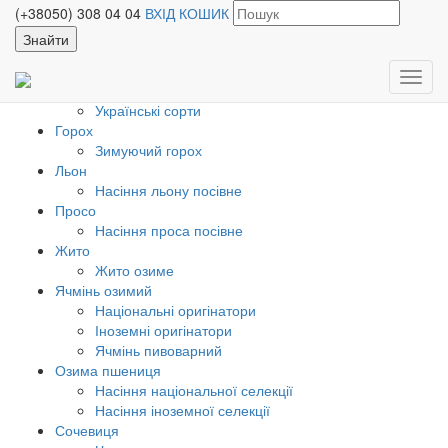
НАСІННЯ НАЦІОНАЛЬНОЇ СЕЛЕКЦІЇ
(+38050) 308 04 04
ВХІД
КОШИК
КАТАЛОГ ПРОДУКЦІЇ
Нут
Крупноплодні елітні сорти
Toggl
Розповсюджені сорти
navig
Українські сорти
Горох
Зимуючий горох
Льон
Насіння льону посівне
Просо
Насіння проса посівне
Жито
Жито озиме
Ячмінь озимий
Національні оригінатори
Іноземні оригінатори
Ячмінь пивоварний
Озима пшениця
Насіння національної селекції
Насіння іноземної селекції
Сочевиця