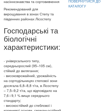
ПОВЕРНУТИСЯ ДО
насіннєзнавства та сортовивчення
КАТАЛОГУ
Рекомендований для
вирощування в зонах Степу та
південних районах Лісостепу
Господарські та
біологічні
характеристики:
- універсального типу,
середньорослий (95–105 см),
стійкий до вилягання;
- високоврожайний, урожайність
на сортодільницях степової зони
досягала 6,8–8,8 т/га, в Лісостепу
– 7,5–9,2 т/га, що відповідало на
7,6 і 9,1 % вище середнього
стандарту;
- високостійкий до стеблової і
кореневої основи, середньостійкий