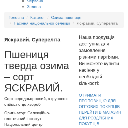
Червона
Зелена
Головна
Каталог
Озима пшениця
Насіння національної селекції
Яскравий. Супереліта
Наша продукція
Яскравий. Супереліта
доступна для
Пшениця
замовлення
різними партіями.
тверда озима
Ви можете купити
насіння у
–
сорт
необхідній
кількості:
ЯСКРАВИЙ
.
ОТРИМАТИ
Сорт середньорослий, з груповою
ПРОПОЗИЦІЮ ДЛЯ
стійкістю до хвороб
ОПТОВИХ ПОКУПЦІВ
ПЕРЕЙТИ В МАГАЗИН
Оригінатор: Селекційно-
ДЛЯ РОЗДРІБНИХ
генетичний інститут –
ПОКУПЦІВ
Національний центр