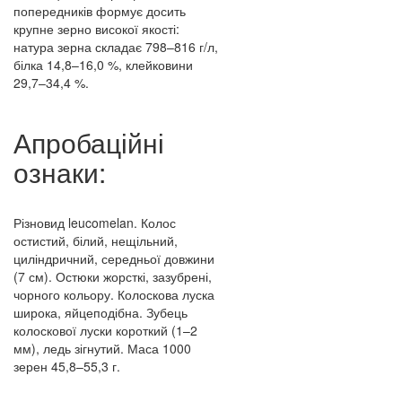
попередників формує досить
крупне зерно високої якості:
натура зерна складає 798–816 г/л,
білка 14,8–16,0 %, клейковини
29,7–34,4 %.
Апробаційні
ознаки:
Різновид
leucomelan
. Колос
остистий, білий, нещільний,
циліндричний, середньої довжини
(7 см). Остюки жорсткі, зазубрені,
чорного кольору. Колоскова луска
широка, яйцеподібна. Зубець
колоскової луски короткий (1–2
мм), ледь зігнутий. Маса 1000
зерен 45,8–55,3 г.